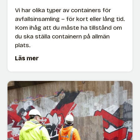
i
Vi har olika typer av containers för
S
avfallsinsamling – för kort eller lång tid.
t
Kom ihåg att du måste ha tillstånd om
o
du ska ställa containern på allmän
c
plats.
k
C
Läs mer
h
o
o
n
l
t
m
a
i
n
e
r