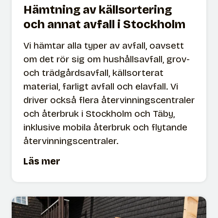
Hämtning av källsortering
och annat avfall i Stockholm
Vi hämtar alla typer av avfall, oavsett
om det rör sig om hushållsavfall, grov-
och trädgårdsavfall, källsorterat
material, farligt avfall och elavfall. Vi
driver också flera återvinningscentraler
och återbruk i Stockholm och Täby,
inklusive mobila återbruk och flytande
återvinningscentraler.
H
Läs mer
ä
m
t
n