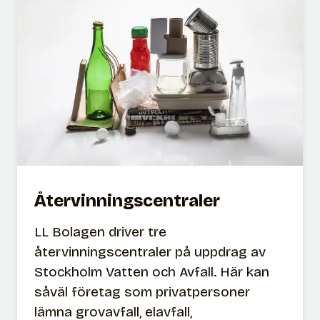
-
o
c
h
m
a
t
a
v
f
Återvinningscentraler
a
l
LL Bolagen driver tre
l
återvinningscentraler på uppdrag av
Stockholm Vatten och Avfall. Här kan
såväl företag som privatpersoner
lämna grovavfall, elavfall,