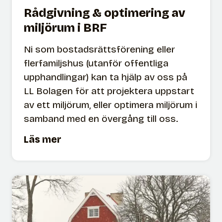
e
Rådgivning & optimering av
n
miljörum i BRF
t
r
Ni som bostadsrättsförening eller
a
flerfamiljshus (utanför offentliga
l
upphandlingar) kan ta hjälp av oss på
e
LL Bolagen för att projektera uppstart
r
av ett miljörum, eller optimera miljörum i
samband med en övergång till oss.
R
Läs mer
å
d
g
i
v