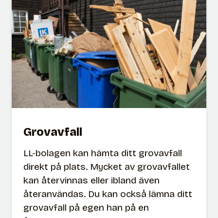
i
n
g
a
v
k
ä
l
l
Grovavfall
s
o
LL-bolagen kan hämta ditt grovavfall
r
direkt på plats. Mycket av grovavfallet
t
kan återvinnas eller ibland även
e
återanvändas. Du kan också lämna ditt
r
grovavfall på egen han på en
i