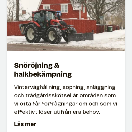
n
i
n
g
&
o
p
t
Snöröjning &
i
halkbekämpning
m
e
Vinterväghållning, sopning, anläggning
r
och trädgårdsskötsel är områden som
i
vi ofta får förfrågningar om och som vi
n
effektivt löser utifrån era behov.
g
S
a
Läs mer