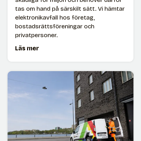
tas om hand på särskilt sätt. Vi hämtar
elektronikavfall hos företag,
bostadsrättsföreningar och
privatpersoner.
E
Läs mer
l
e
k
t
r
o
n
i
k
a