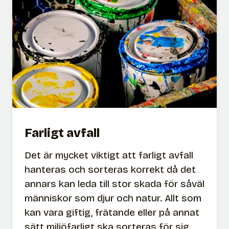
g
h
e
t
s
s
k
ö
t
Farligt avfall
s
e
Det är mycket viktigt att farligt avfall
l
hanteras och sorteras korrekt då det
annars kan leda till stor skada för såväl
människor som djur och natur. Allt som
kan vara giftig, frätande eller på annat
sätt miljöfarligt ska sorteras för sig.