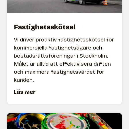
v
f
a
Fastighetsskötsel
l
l
Vi driver proaktiv fastighetsskötsel för
kommersiella fastighetsägare och
bostadsrättsföreningar i Stockholm.
Målet är alltid att effektivisera driften
och maximera fastighetsvärdet för
kunden.
F
Läs mer
a
s
t
i