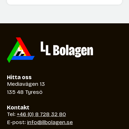
n
v
ö
m
r
i
ö
l
j
j
n
ö
i
r
n
u
g
m
&
i
Hitta oss
h
B
Mediavägen 13
a
R
135 48 Tyresö
l
F
k
Kontakt
b
Tel:
+46 (0) 8 728 32 80
e
E-post:
info@llbolagen.se