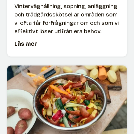
Vinterväghållning, sopning, anläggning
och trädgårdsskötsel är områden som
vi ofta får förfrågningar om och som vi
effektivt löser utifrån era behov.
M
Läs mer
a
r
k
&
t
r
ä
d
g
å