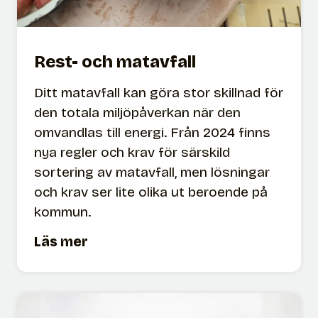
r
d
Rest- och matavfall
Ditt matavfall kan göra stor skillnad för
den totala miljöpåverkan när den
omvandlas till energi. Från 2024 finns
nya regler och krav för särskild
sortering av matavfall, men lösningar
och krav ser lite olika ut beroende på
kommun.
R
Läs mer
e
s
t