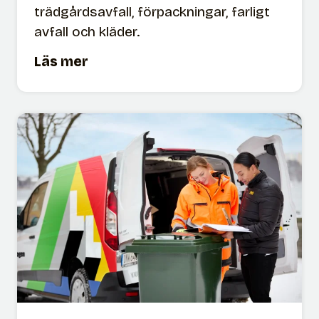
trädgårdsavfall, förpackningar, farligt
avfall och kläder.
Å
Läs mer
t
e
r
v
i
n
n
i
n
g
s
c